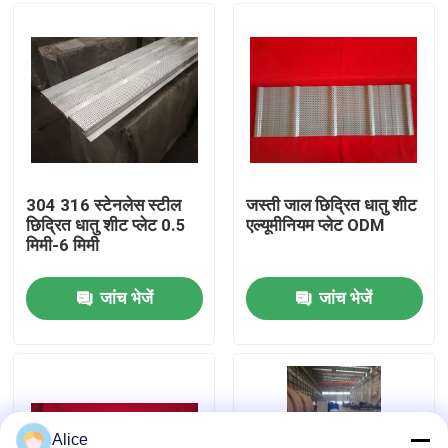
कारखाना भ्रमण
गुणवत्ता नियंत्रण
संपर्क करें
304 316 स्टेनलेस स्टील
जस्ती जाल छिद्रित धातु शीट
छिद्रित धातु शीट प्लेट 0.5
एल्यूमीनियम प्लेट ODM
मिमी-6 मिमी
एक उद्धरण का अनुरोध करें
जांच भेजें
जांच भेजें
इस्पात संरचना भवन
इस्पात संरचना गोदाम
इस्पात संरचना कार्यशाला
Alice