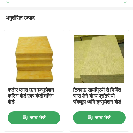
अनुशंसित उत्पाद
कठोर ग्लास ऊन इन्सुलेशन
टिकाऊ सामग्रियों से निर्मित
घर
कटिंग बोर्ड एयर कंडीशनिंग
सांस लेने योग्य प्रतिरोधी
बोर्ड
रॉकवूल ध्वनि इन्सुलेशन बोर्ड
उत्पादों
जांच भेजें
जांच भेजें
हमारे बारे में