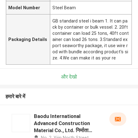
Model Number
Steel Beam
GB standard steel i beam 1. It can pa
ck by container or bulk vessel. 2. 20ft
container can load 25 tons, 40ft cont
Packaging Details
ainer can load 26 tons. 3.Standard ex
port seaworthy package, it use wire r
od with bundle according product's si
ze. 4.We can make it as your re
और देखो
हमारे बारे में
Baodu International
Advanced Construction
Material Co., Ltd. निर्माता
प्रोफ़ाइल
No. 2, Yijin North Street,