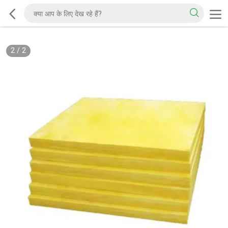
2
/
2