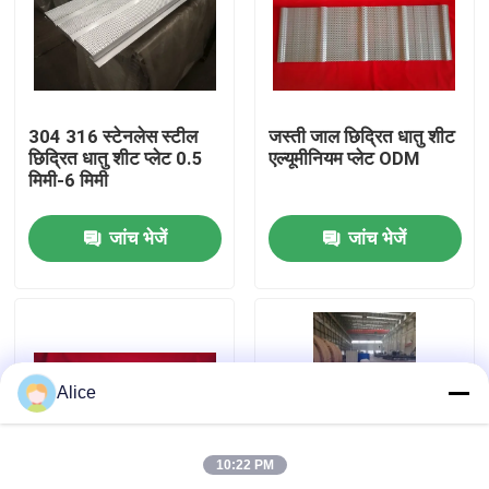
कारखाना भ्रमण
गुणवत्ता नियंत्रण
304 316 स्टेनलेस स्टील
जस्ती जाल छिद्रित धातु शीट
छिद्रित धातु शीट प्लेट 0.5
एल्यूमीनियम प्लेट ODM
मिमी-6 मिमी
संपर्क करें
जांच भेजें
जांच भेजें
एक उद्धरण का अनुरोध करें
इस्पात संरचना भवन
Alice
इस्पात संरचना गोदाम
10:22 PM
इस्पात संरचना कार्यशाला