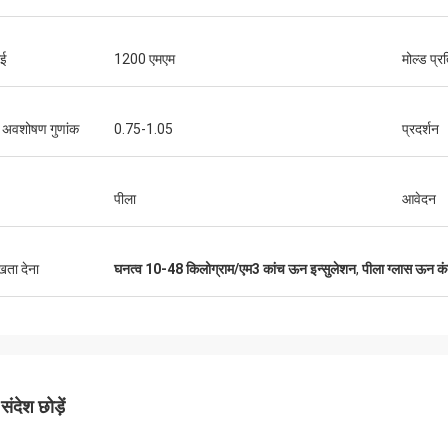
ाई
1200 एमएम
मोल्ड प्र
ि अवशोषण गुणांक
0.75-1.05
प्रदर्शन
पीला
आवेदन
ुखता देना
घनत्व 10-48 किलोग्राम/एम3 कांच ऊन इन्सुलेशन
,
पीला ग्लास ऊन क
ंदेश छोड़ें