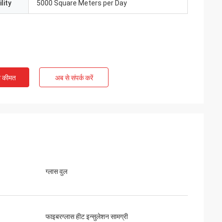
lity
5000 Square Meters per Day
ी कीमत
अब से संपर्क करें
ग्लास वुल
फाइबरग्लास हीट इन्सुलेशन सामग्री