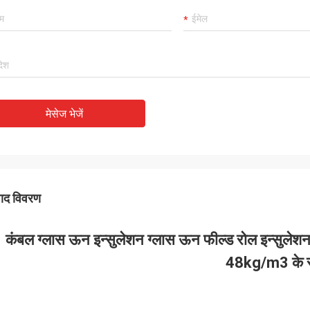
मेसेज भेजें
पाद विवरण
कंबल ग्लास ऊन इन्सुलेशन ग्लास ऊन फील्ड रोल इन्सु
48kg/m3 के 