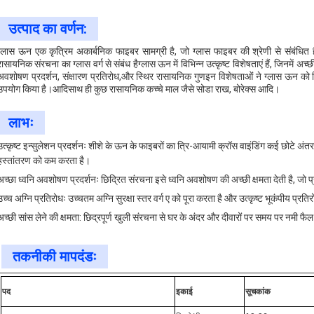
उत्पाद का वर्णन:
ग्लास ऊन एक कृत्रिम अकार्बनिक फाइबर सामग्री है, जो ग्लास फाइबर की श्रेणी से संबंधि
रासायनिक संरचना का ग्लास वर्ग से संबंध हैग्लास ऊन में विभिन्न उत्कृष्ट विशेषताएं हैं, जिनमें अ
अवशोषण प्रदर्शन, संक्षारण प्रतिरोध,और स्थिर रासायनिक गुणइन विशेषताओं ने ग्लास ऊन को विभिन्
उपयोग किया है।आदिसाथ ही कुछ रासायनिक कच्चे माल जैसे सोडा राख, बोरेक्स आदि।
लाभः
उत्कृष्ट इन्सुलेशन प्रदर्शनः शीशे के ऊन के फाइबरों का त्रि-आयामी क्रॉस वाइंडिंग कई छोटे अंतर
हस्तांतरण को कम करता है।
अच्छा ध्वनि अवशोषण प्रदर्शनः छिद्रित संरचना इसे ध्वनि अवशोषण की अच्छी क्षमता देती है, जो
उच्च अग्नि प्रतिरोधः उच्चतम अग्नि सुरक्षा स्तर वर्ग ए को पूरा करता है और उत्कृष्ट भूकंपीय प्रति
अच्छी सांस लेने की क्षमता: छिद्रपूर्ण खुली संरचना से घर के अंदर और दीवारों पर समय पर नमी फै
तकनीकी मापदंडः
पद
इकाई
सूचकांक