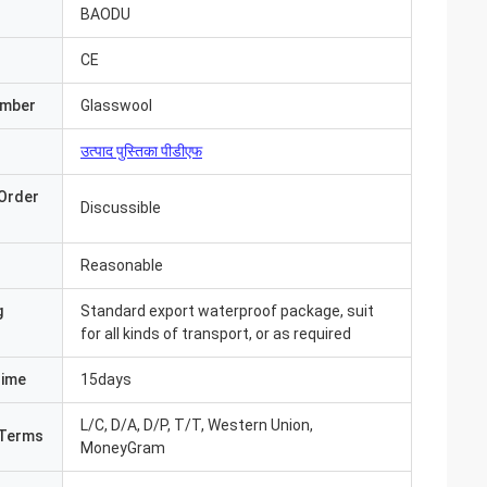
BAODU
CE
umber
Glasswool
उत्पाद पुस्तिका पीडीएफ
Order
Discussible
Reasonable
g
Standard export waterproof package, suit
for all kinds of transport, or as required
Time
15days
आ और सब कुछ बहुत अच्छा
L/C, D/A, D/P, T/T, Western Union,
Terms
ंउत्पाद पहले से ही
MoneyGram
 संवाद करते हैं"