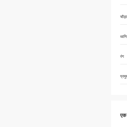
चौड़
ध्वन
रंग
प्रम
एक स