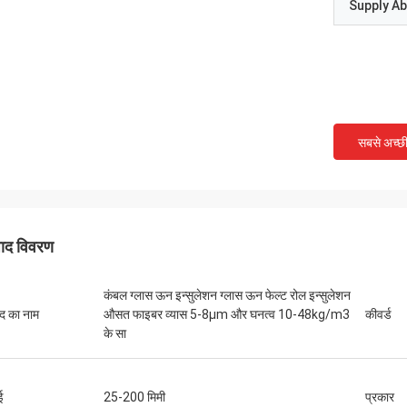
Supply Abi
सबसे अच्छ
पाद विवरण
कंबल ग्लास ऊन इन्सुलेशन ग्लास ऊन फेल्ट रोल इन्सुलेशन
ाद का नाम
औसत फाइबर व्यास 5-8μm और घनत्व 10-48kg/m3
कीवर्ड
के सा
ई
25-200 मिमी
प्रकार