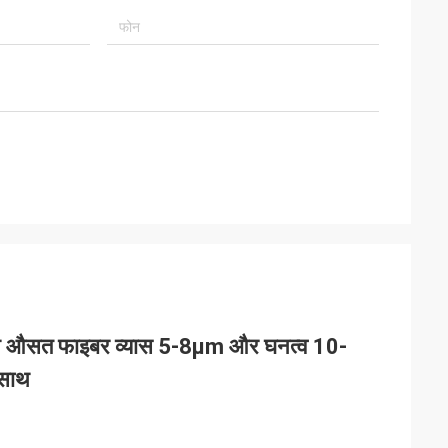
लेशन औसत फाइबर व्यास 5-8μm और घनत्व 10-
साथ