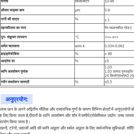
घनत्व
किलो/मीटर
10-96
औसत फाइबर डाय
μm
5-8
पानी की मात्रा
%
≤ 1
दहनशीलता का स्तर
गैर-ज्वलनशील ग्रेड ए
पुनः संकुचन तापमान
°C
२५०-४००
थर्मल चालकता
w/m·k
0.034-0.062
हाइड्रोफोबिया
%
≥ 98
आर्द्रता दर
%
≤5
1.03
ध्वनि अवशोषण गुणांक
1.03 उत्पाद पुनरावृत्ति
24 किलोग्राम/एम3 200
स्लैग समावेशन सामग्री
%
≤0.3
अनुप्रयोग:
ग्लास ऊन के अपने अद्वितीय भौतिक और रासायनिक गुणों के कारण विभिन्न क्षेत्रों में अनुप्रयोगों की
के लिए किया जाता है,दीवारों के ध्वनि अवशोषण और शोर में कमीपेट्रोकेमिकल उद्योगः उच्च तापम
उपयोग किया जाता है।
वाहनों, ट्रेनों, जहाजों आदि की ध्वनि अछूता और थर्मल अछूता के लिए सार्वजनिक सुविधाओंः शॉपिं