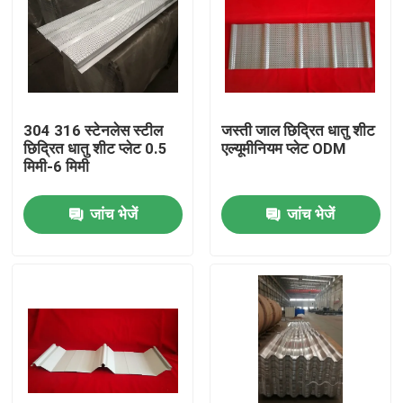
कारखाना भ्रमण
गुणवत्ता नियंत्रण
304 316 स्टेनलेस स्टील
जस्ती जाल छिद्रित धातु शीट
छिद्रित धातु शीट प्लेट 0.5
एल्यूमीनियम प्लेट ODM
संपर्क करें
मिमी-6 मिमी
जांच भेजें
जांच भेजें
एक उद्धरण का अनुरोध करें
इस्पात संरचना भवन
इस्पात संरचना गोदाम
इस्पात संरचना कार्यशाला