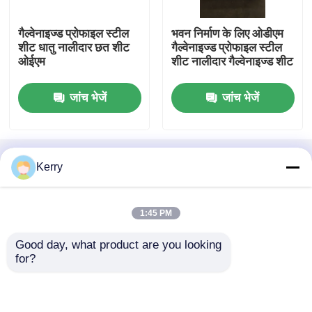
गैल्वेनाइज्ड प्रोफाइल स्टील
भवन निर्माण के लिए ओडीएम
अछूता सैंडविच पैनल
शीट धातु नालीदार छत शीट
गैल्वेनाइज्ड प्रोफाइल स्टील
ओईएम
शीट नालीदार गैल्वेनाइज्ड शीट
प्रीफैब स्टील गोदाम
जांच भेजें
जांच भेजें
मॉड्यूलर स्टील स्ट्रक्चर
होम
हमारे बारे में
हमसे संपर्क करें
Desktop Site
Kerry
धातु निर्माण सामग्री
साइटमैप
Privacy Policy
1:45 PM
गुणवत्ता
इस्पात संरचना भवन
चीन का कारखाना.Copyright ©
Good day, what product are you looking 
2026 Baodu International Advanced
for?
Construction Material Co., Ltd.. All Rights
Reserved.