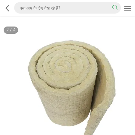
2
/
4