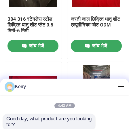
कारखाना भ्रमण
304 316 स्टेनलेस स्टील
जस्ती जाल छिद्रित धातु शीट
छिद्रित धातु शीट प्लेट 0.5
एल्यूमीनियम प्लेट ODM
मिमी-6 मिमी
गुणवत्ता नियंत्रण
जांच भेजें
जांच भेजें
संपर्क करें
एक उद्धरण का अनुरोध करें
Kerry
इस्पात संरचना भवन
4:43 AM
इस्पात संरचना गोदाम
Good day, what product are you looking 
गैल्वेनाइज्ड प्रोफाइल स्टील
भवन निर्माण के लिए ओडीएम
for?
शीट धातु नालीदार छत शीट
गैल्वेनाइज्ड प्रोफाइल स्टील
इस्पात संरचना कार्यशाला