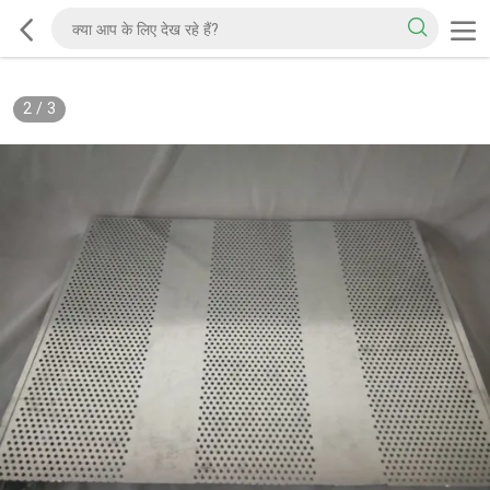
2
/
3