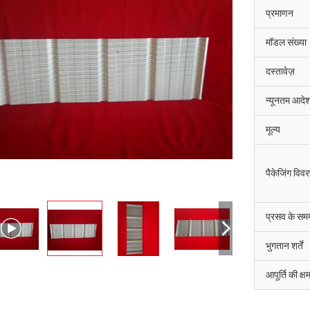
प्रमाणन
मॉडल संख्या
दस्तावेज़
न्यूनतम आदेश
मूल्य
पैकेजिंग विव
प्रसव के सम
श्री
भुगतान शर्तें
श्रीमती
"हमें यह 8 दिन पहले प्राप्त हु
ुष्ट और अच्छा उत्पाद। तेज़ शिपिंग और सब कुछ
आपूर्ति की क्ष
रहा, धन्यवाद, हम इसे पाकर खुश है
छा रहा
संयंत्र में है। हम आपसे जो कुछ भी