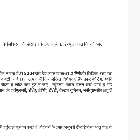
ं, निर्जलीकरण और डेसेंडिंग के लिए स्क्रीन, डिफ्यूज़र जल निकासी प्लेट
ील से बना है
316 304
छोटे छेद व्यास के साथ
1.2 मिमी
और छिद्रित धातु. यह
, सजावटी आदि।
इस उत्पाद में निम्नलिखित विशेषताएं हैं
पाउडर कोटिंग, ध्वनि
ेम पैकिंग है ताकि माल टूट न जाए। न्यूनतम आदेश मात्रा चर्चा योग्य है और
ान की शर्तें
एल/सी, डी/ए, डी/पी, टी/टी, वेस्टर्न यूनियन, मनीग्राम
और आपूर्ति
श्रृंखला प्रदान करते हैं।पेशेवरों के हमारे अनुभवी टीम छिद्रित धातु शीट के