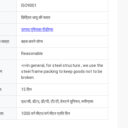
ISO9001
छिद्रित धातु की चादर
उत्पाद पुस्तिका पीडीएफ
 मात्रा
बहस करने योग्य
Reasonable
<i>In general, for steel structure , we use the
रण
steel frame packing to keep goods not to be
broken .
य
15 दिन
एल/सी, डी/ए, डी/पी, टी/टी, वेस्टर्न यूनियन, मनीग्राम
आ और सब कुछ बहुत अच्छा
मता
1000 वर्ग मीटर/वर्ग मीटर प्रति दिन
ंउत्पाद पहले से ही
 संवाद करते हैं"