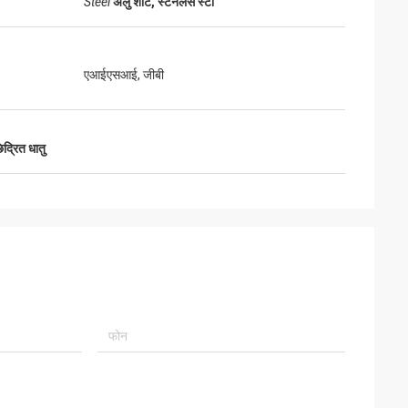
Steel
अलु शीट, स्टेनलेस स्टी
एआईएसआई, जीबी
द्रित धातु