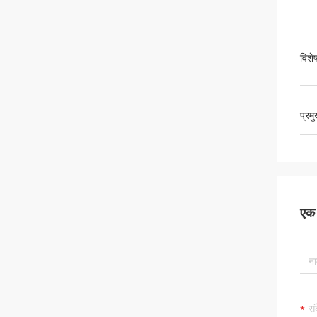
विशे
प्रम
एक स