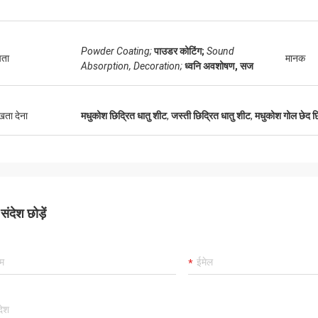
Powder Coating;
पाउडर कोटिंग;
Sound
षता
मानक
Absorption, Decoration;
ध्वनि अवशोषण, सज
ुखता देना
मधुकोश छिद्रित धातु शीट
,
जस्ती छिद्रित धातु शीट
,
मधुकोश गोल छेद छि
ंदेश छोड़ें