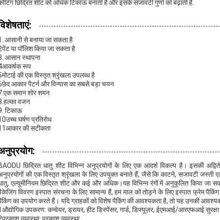
कोटिंग छिद्रित शीट को अधिक टिकाऊ बनाती है और इसके सजावटी गुणों को बढ़ाती है.
विशेषताएं:
1. आसानी से बनाया जा सकता है
2पेंट या पॉलिश किया जा सकता है
3. आसान स्थापना
4आकर्षक रूप
5मोटाई की एक विस्तृत श्रृंखला उपलब्ध है
6छेद आकार पैटर्न और विन्यास का सबसे बड़ा चयन
7.एक समान शोर शमन
8.हल्का वजन
9. टिकाऊ
10उच्च घर्षण प्रतिरोध
11आकार की सटीकता
अनुप्रयोग:
BAODU छिद्रित धातु शीट विभिन्न अनुप्रयोगों के लिए एक आदर्श विकल्प है। इसकी अद्वित
अनुप्रयोगों की एक विस्तृत श्रृंखला के लिए उपयुक्त बनाते हैं, जैसे कि काटने, सजावटी जस्ती 
धातु, एल्यूमीनियम छिद्रित शीट और कई और अधिक।यह विभिन्न रंगों में अनुकूलित किया जा 
पैकेजिंग विवरण इस्पात संरचना के लिए सामान्य हैं, हम माल को तोड़ने के लिए इस्पात फ्रेम पैक
पैकिंग का उपयोग करते हैं। यदि ग्राहकों को विशेष पैकिंग की आवश्यकता है, तो यह उनकी आवश्
1औद्योगिक उपकरण: कन्वेयर, ड्रायर, हीट डिस्पेंसर, गार्ड, डिफ्यूज़र, ईएमआई/आरएफआई सुरक्षा
2प्रकाश व्यवस्था: प्रकाश व्यवस्था