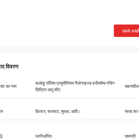
सबसे अच्छ
पाद विवरण
बाओडू पॉलिश एल्यूमीनियम गैल्वेनाइज्ड हनीकॉम्ब पंचिंग
डक्ट का नाम
सहनशील
छिद्रित धातु शीट
दन
फ़िल्टर, सजावट, सुरक्षा, आदि।
सतह का 
Q
स्वनिर्धारित
सामग्री