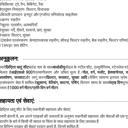
3चिकित्सा: ट्रे, पैन, कैबिनेट, रैक
4प्रदूषण नियंत्रणः फिल्टर, विभाजक
5बिजली उत्पादनः इनपुट और एग्जॉस्ट मनिफोल्ड साइलेंसर
6खनन: स्क्रीन
7खुदराः प्रदर्शन, अलमारियाँ
8सुरक्षाः पर्दे, दीवारें, दरवाजे, छत, सुरक्षा
9जहाज: फिल्टर, सुरक्षा
10शर्करा प्रसंस्करण: केन्द्रापसारक स्क्रीन, कीचड़ फिल्टर स्क्रीन, बैक स्क्रीन, फिल्टर पत्तिया
11कपड़ाः ताप सेटिंग
अनुकूलन:
हमारे
छिद्रित धातु शीट
ब्रांड नाम के साथ
बाओडीयू
मॉडल के स्टील शीट, एल्यूमीनियम, स्टेनलेस स्ट
मिलता है
आईएसओ 9001
प्रमाणीकरण और उचित मूल्य है।
गोल, वर्ग, स्लॉट, हेक्सागोनल
अवशोषण, सजावट
और लागू करना
फ़िल्टर, सजावट, सुरक्षा आदि।
पैकिंग सामान्य इस्पात फ्र
प्रसंस्करण सेवा में शामिल है
झुकाना, वेल्डिंग, काटना, पंचिंग
, वितरण समय के साथ
पंद्रह दिन
भुगत
क्षमता है
1000 वर्ग मीटर/प्रति दिन वर्ग मीटर
.
सहायता एवं सेवाएं:
छिद्रित धातु शीट के लिए तकनीकी सहायता और सेवाएं
हमारी कंपनी में, हम अपने ग्राहकों की जरूरतों के अनुरूप तकनीकी सहायता और सेवाओं की एक पूरी 
उपयोग के बारे में किसी भी सवाल या चिंता के साथ सहायता के लिए उपलब्ध हैं.
हम विभिन्न प्रकार की सेवाएं प्रदान करते हैं, जिनमें शामिल हैंः