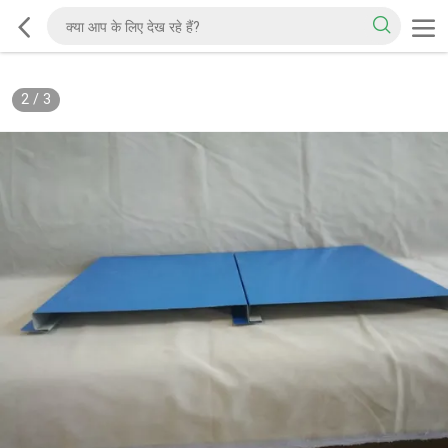
2
/
3