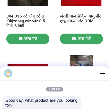
कारखाना भ्रमण
304 316 स्टेनलेस स्टील
जस्ती जाल छिद्रित धातु शीट
छिद्रित धातु शीट प्लेट 0.5
एल्यूमीनियम प्लेट ODM
मिमी-6 मिमी
गुणवत्ता नियंत्रण
जांच भेजें
जांच भेजें
संपर्क करें
एक उद्धरण का अनुरोध करें
इस्पात संरचना भवन
6:18 AM
इस्पात संरचना गोदाम
Good day, what product are you looking 
गैल्वेनाइज्ड प्रोफाइल स्टील
भवन निर्माण के लिए ओडीएम
for?
शीट धातु नालीदार छत शीट
गैल्वेनाइज्ड प्रोफाइल स्टील
इस्पात संरचना कार्यशाला