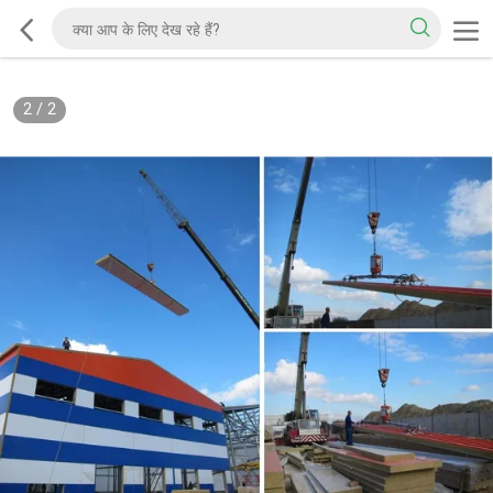
2
/
2