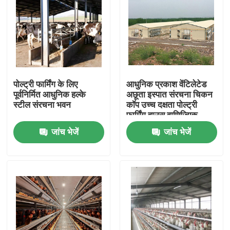
पोल्ट्री फार्मिंग के लिए
आधुनिक प्रकाश वेंटिलेटेड
पूर्वनिर्मित आधुनिक हल्के
अछूता इस्पात संरचना चिकन
स्टील संरचना भवन
कॉप उच्च दक्षता पोल्ट्री
फार्मिंग हाउस वाणिज्यिक
प्रजनन
जांच भेजें
जांच भेजें
घर
उत्पादों
हमारे बारे में