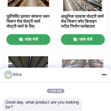
कारखाना भ्रमण
पूर्वनिर्मित इस्पात संरचना भवन
आधुनिक प्रकाश पोल्ट्री फार्म
चिकन शेड पोल्ट्री फार्म
शेड चिकन कोप डिजाइन
पोल्ट्री फार्म के लिए
स्टील निर्माण फार्महाउस
गुणवत्ता नियंत्रण
जांच भेजें
जांच भेजें
संपर्क करें
एक उद्धरण का अनुरोध करें
Alice
इस्पात संरचना भवन
3:30 AM
इस्पात संरचना गोदाम
Good day, what product are you looking 
पूर्वनिर्मित इस्पात संरचना
10000 मुर्गियों के लिए प्रीफैब
for?
पोल्ट्री फार्म पोल्ट्री कंट्रोल
स्टील स्ट्रक्चर ग्रीनहाउस
इस्पात संरचना कार्यशाला