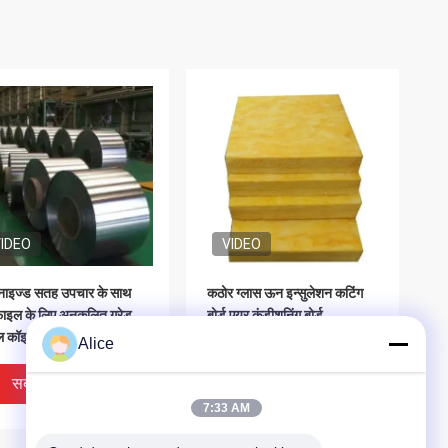
IDEO
VIDEO
वेनाइज्ड सतह उपचार के साथ
कठोर ग्लास ऊन इन्सुलेशन कटिंग
फ़ाइल के लिए अनुकूलित ग्रेड
बोर्ड एयर कंडीशनिंग बोर्ड
ील कॉइल
Alice
सबसे अच्छी कीमत
सबसे अच्छी कीमत
7:33 AM