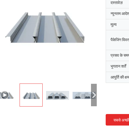
दस्तावेज़
न्यूनतम आदेश
मूल्य
पैकेजिंग विव
प्रसव के सम
भुगतान शर्तें
आपूर्ति की क्ष
श्री
श्रीमती
"हमें यह 8 दिन पहले प्राप्त हु
ुष्ट और अच्छा उत्पाद। तेज़ शिपिंग और सब कुछ
रहा, धन्यवाद, हम इसे पाकर खुश है
छा रहा
सबसे अच्छ
संयंत्र में है। हम आपसे जो कुछ भी