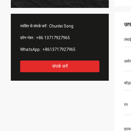
उत्
व्यक्ति से संपर्क करें :
Chunlei Song
फ़ोन नंबर :
+86 13717927965
लंबा
WhatsApp :
+8613717927965
आवे
संपर्क करें
चौड़
रंग
फ़ाय