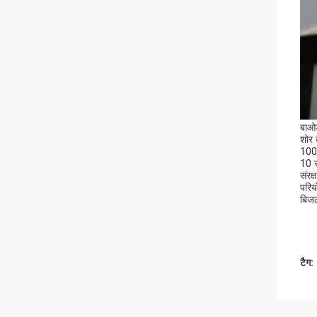
बाओड
शोर 
1000
10 स
संरक
परिय
बिजल
टैग: