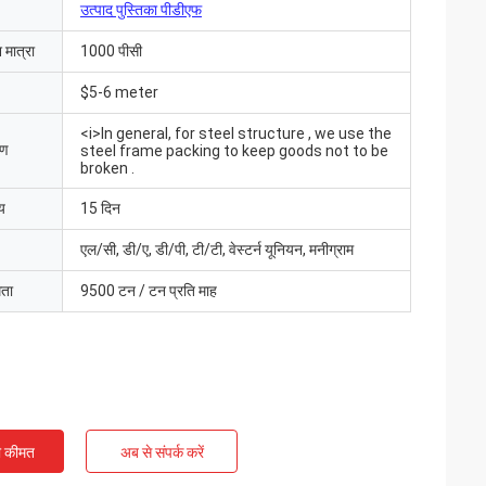
उत्पाद पुस्तिका पीडीएफ
 मात्रा
1000 पीसी
$5-6 meter
<i>In general, for steel structure , we use the
रण
steel frame packing to keep goods not to be
broken .
य
15 दिन
एल/सी, डी/ए, डी/पी, टी/टी, वेस्टर्न यूनियन, मनीग्राम
मता
9500 टन / टन प्रति माह
आ और सब कुछ बहुत अच्छा
ंउत्पाद पहले से ही
ी कीमत
अब से संपर्क करें
 संवाद करते हैं"