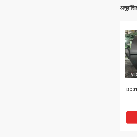
अनुशंसित
VI
DC01-