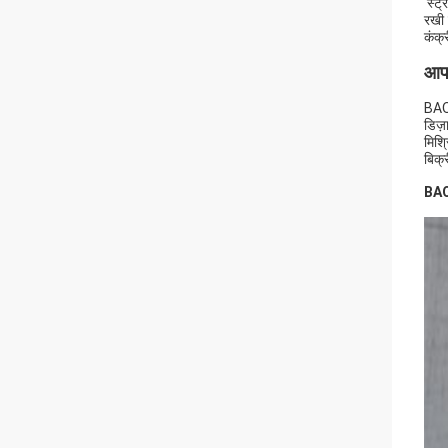
'स्ट
रखी 
कंक्
आप 
BAOD
डिज़
मिश्
बिक्
BAOD