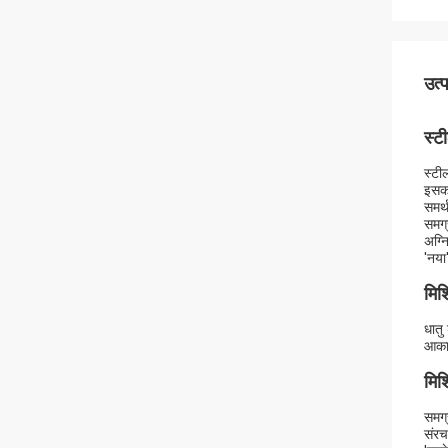
उत्
स्टी
स्टी
इसका
समर्
समग्
अग्न
'नया'
मिश
धातु
आकार
मिश
समग्
संरच