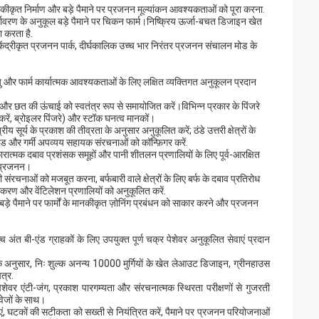
ीकृत निर्माण और बड़े पैमाने पर प्रजनन मूल्यांकन आवश्यकताओं को पूरा करना.
्यावरण के अनुकूल बड़े पैमाने पर चिकन फार्म।निष्क्रिय ऊर्जा-बचत डिजाइन खेत
 करता है.
ी केंद्रीकृत प्रजनन पार्क, दीर्घकालिक उच्च भार निरंतर प्रजनन संचालन मोड के
ु और फार्म कार्यात्मक आवश्यकताओं के लिए लक्षित व्यक्तिगत अनुकूलन प्रदान
और छत की ऊंचाई को स्वतंत्र रूप से समायोजित करें।विभिन्न प्रकार के पिंजरे
रें, ब्रोइलर पिंजरे) और स्टॉक घनत्व मानकों।
ीय सूर्य के प्रकाश की तीव्रता के अनुसार अनुकूलित करें; ठंडे उत्तरी क्षेत्रों के
ेड और गर्मी अपव्यय सहायक संरचनाओं को कॉन्फ़िगर करें.
नकारात्मक दबाव प्रशंसक समूहों और पानी शीतलन प्रणालियों के लिए पूर्व-आरक्षित
ल प्रजनन।
ोधी संरचनाओं को मजबूत करना, बर्फबारी वाले क्षेत्रों के लिए बर्फ के दबाव प्रतिरोध
जलीकरण और वेंटिलेशन प्रणालियों को अनुकूलित करें.
त,बड़े पैमाने पर फार्मों के मानकीकृत ज़ोनिंग प्रबंधन को साकार करने और प्रजनन
उच्च अंत बी-एंड ग्राहकों के लिए उपयुक्त पूर्ण चक्र पेशेवर अनुकूलित सेवाएं प्रदान
के अनुसार, निः शुल्क अनन्य 10000 मुर्गियों के खेत लेआउट डिजाइन, ग्रीनहाउस
त्र.
शेवर एंटी-जंग, प्रकाश पारगम्यता और संरचनात्मक स्थिरता परीक्षणों से गुजरती
तावेजों के साथ।
, घटकों की सटीकता को सख्ती से नियंत्रित करें, पैमाने पर प्रजनन परियोजनाओं