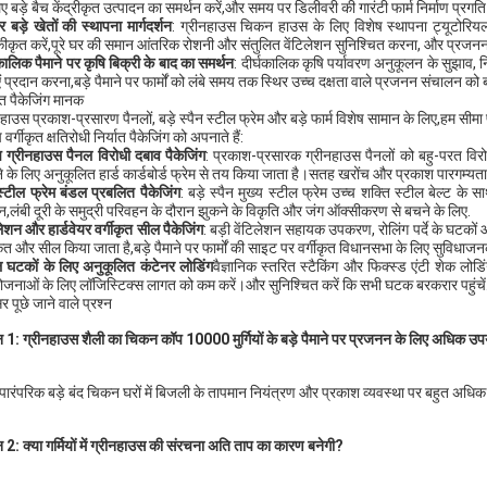
िए बड़े बैच केंद्रीकृत उत्पादन का समर्थन करें,और समय पर डिलीवरी की गारंटी फार्म निर्माण प्रगत
र बड़े खेतों की स्थापना मार्गदर्शन
: ग्रीनहाउस चिकन हाउस के लिए विशेष स्थापना ट्यूटोरियल
ीकृत करें,पूरे घर की समान आंतरिक रोशनी और संतुलित वेंटिलेशन सुनिश्चित करना, और प्रजनन 
घकालिक पैमाने पर कृषि बिक्री के बाद का समर्थन
: दीर्घकालिक कृषि पर्यावरण अनुकूलन के सुझाव
एं प्रदान करना,बड़े पैमाने पर फार्मों को लंबे समय तक स्थिर उच्च दक्षता वाले प्रजनन संचालन को
यात पैकेजिंग मानक
नहाउस प्रकाश-प्रसारण पैनलों, बड़े स्पैन स्टील फ्रेम और बड़े फार्म विशेष सामान के लिए,हम सीमा 
 वर्गीकृत क्षतिरोधी निर्यात पैकेजिंग को अपनाते हैं:
ष ग्रीनहाउस पैनल विरोधी दबाव पैकेजिंग
: प्रकाश-प्रसारक ग्रीनहाउस पैनलों को बहु-परत विरो
े के लिए अनुकूलित हार्ड कार्डबोर्ड फ्रेम से तय किया जाता है।सतह खरोंच और प्रकाश पारगम्यता म
 स्टील फ्रेम बंडल प्रबलित पैकेजिंग
: बड़े स्पैन मुख्य स्टील फ्रेम उच्च शक्ति स्टील बेल्ट क
न,लंबी दूरी के समुद्री परिवहन के दौरान झुकने के विकृति और जंग ऑक्सीकरण से बचने के लिए.
लेशन और हार्डवेयर वर्गीकृत सील पैकेजिंग
: बड़ी वेंटिलेशन सहायक उपकरण, रोलिंग पर्दे के घटकों 
ीकृत और सील किया जाता है,बड़े पैमाने पर फार्मों की साइट पर वर्गीकृत विधानसभा के लिए सुविधाज
ल घटकों के लिए अनुकूलित कंटेनर लोडिंग
वैज्ञानिक स्तरित स्टैकिंग और फिक्स्ड एंटी शेक लोड
ोजनाओं के लिए लॉजिस्टिक्स लागत को कम करें।और सुनिश्चित करें कि सभी घटक बरकरार पहुंचें
 पूछे जाने वाले प्रश्न
्न 1: ग्रीनहाउस शैली का चिकन कॉप 10000 मुर्गियों के बड़े पैमाने पर प्रजनन के लिए अधिक उपयु
पारंपरिक बड़े बंद चिकन घरों में बिजली के तापमान नियंत्रण और प्रकाश व्यवस्था पर बहुत अधिक
्न 2: क्या गर्मियों में ग्रीनहाउस की संरचना अति ताप का कारण बनेगी?