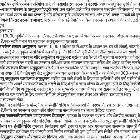
 पैमाने पर कृषि प्रजनन परियोजनाएं
कृषि उद्योगीकरण प्रजनन प्रदर्शन आधारआधुनिक कृषि के मानक
ा-बचत पर्यावरण के अनुकूल पोल्ट्री फार्म
: कम कार्बन वाले हरित प्रजनन प्रदर्शन परियोजनाएं, पर
लन ऊर्जा खपत को कम करता है और वैश्विक कृषि पर्यावरण संरक्षण और ऊर्जा-बचत मानकों को पूरा
ज्यिक निरंतर प्रजनन आधार
: निरंतर वार्षिक बड़े पैमाने पर चिकन प्रजनन स्थल, पेशेवर पोल्ट्र
कूल।
ूलन सेवा
 10000 मुर्गियों के प्रजनन लेआउट के आधार पर, हम विभिन्न प्रजनन प्रकारों, क्षेत्रीय जलवाय
 हैं,एक-स्टॉप पैमाने पर प्रजनन अनुकूलन का एहसास:
क स्केल आकार अनुकूलन
: मानक 10,000 पक्षियों के लेआउट के आधार पर, घर की लंबाई, चौड़ाई 
र पिंजरे) के अनुकूल आंतरिक चैनल चौड़ाई और पिंजरे की दूरी के ठीक-ठीक समायोजन का समर्थन क
नहाउस प्रकाश व्यवस्था और इन्सुलेशन अनुकूलन
: ग्रीनहाउस पैनलों की प्रकाश पारगम्यता को क्षेत्र
मोटी आइसोलेशन परतों का उन्नयन करें,और उच्च तापमान वाले उष्णकटिबंधीय क्षेत्रों के लिए सनश
 कृषि उपकरण मिलान अनुकूलन
: बड़े पैमाने पर स्वचालित फ़ीडिंग लाइनों, खाद स्क्रैपर सिस्टम, 
पना स्थान,10 के लिए पूर्ण सेट बुद्धिमान सहायक उपकरण के साथ पूरी तरह से मिलान,000-स्के
यु अनुकूलन कार्यात्मक अनुकूलन
: तटीय हवा वाले क्षेत्रों के लिए हवा प्रतिरोधी और वर्षा प्रतिर
ढ़ाना,और आर्द्र उपोष्णकटिबंधीय क्षेत्रों के लिए क्षेत्रीय चरम मौसम के अनुकूल होने के लिए निर्
खेतों के ज़ोनिंग अनुकूलन
: स्वतंत्र प्रजनन मुख्य क्षेत्र, सामग्री भंडारण सहायक क्षेत्र अनुकूलि
मों को कम करने के लिए कर्मचारियों की कीटाणुशोधन बफर क्षेत्र और सीवेज डायवर्शन क्षेत्र.
वर कारखाना सेवा
पैमाने पर वाणिज्यिक पोल्ट्री फार्म इंजीनियरिंग परियोजनाओं के उद्देश्य से, हम स्वतंत्र स्टेशन 
 हैं,पैमाने पर प्रजनन दक्षता और परियोजना मानकीकरण पर ध्यान केंद्रित करना:
ुल्क व्यावसायिक पैमाने पर प्रजनन डिजाइन
: ग्राहक के प्रजनन प्रकार और क्षेत्रीय जलवायु 
ाश व्यवस्था अनुकूलन और वेंटिलेशन योजना योजना प्रदान करें,और आउटपुट पूर्ण इंजीनियरिंग चि
पैमाने पर इंजीनियरिंग गुणवत्ता नियंत्रण
: सभी इस्पात फ्रेम और ग्रीनहाउस संलग्नक सामग्री पे
ंतरराष्ट्रीय बड़े पैमाने पर पोल्ट्री फार्म निर्माण मानकों को पूरा, पूर्ण परीक्षण रिपोर्ट और योग्यता दस्
परिशुद्धता उत्पादन और समय पर वितरण
: औद्योगिक असेंबली लाइन मानकीकृत उत्पादन को अपनाएं