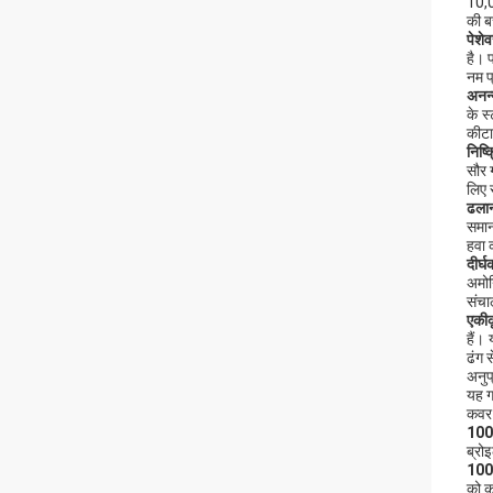
10,00
की बच
पेशे
है। प
नम प
अनन
के स
कीटा
निष्
सौर 
लिए 
ढलान
समान
हवा 
दीर्
अमोन
संचा
एकीक
हैं।
ढंग 
अनुप
यह ग
कवर 
1000
ब्रो
10000
को क