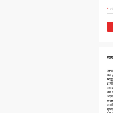
उत्
उत्प
यह प
अनुक
इंजी
पर्य
नम औ
अपना
करता
फार्
मुख्य