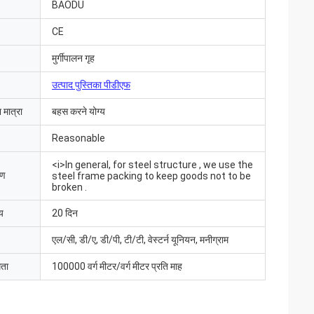
BAODU
CE
मुर्गीपालन गृह
उत्पाद पुस्तिका पीडीएफ
 मात्रा
बहस करने योग्य
Reasonable
<i>In general, for steel structure , we use the
रण
steel frame packing to keep goods not to be
broken .
य
20 दिन
एल/सी, डी/ए, डी/पी, टी/टी, वेस्टर्न यूनियन, मनीग्राम
मता
100000 वर्ग मीटर/वर्ग मीटर प्रति माह
आ और सब कुछ बहुत अच्छा
ंउत्पाद पहले से ही
 संवाद करते हैं"