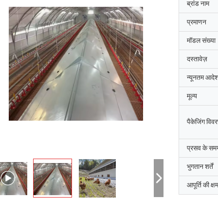
ब्रांड नाम
प्रमाणन
मॉडल संख्या
दस्तावेज़
न्यूनतम आदेश
मूल्य
पैकेजिंग विव
प्रसव के सम
भुगतान शर्तें
श्री
श्रीमती
आपूर्ति की क्ष
"हमें यह 8 दिन पहले प्राप्त हु
ुष्ट और अच्छा उत्पाद। तेज़ शिपिंग और सब कुछ
रहा, धन्यवाद, हम इसे पाकर खुश है
छा रहा
संयंत्र में है। हम आपसे जो कुछ भी