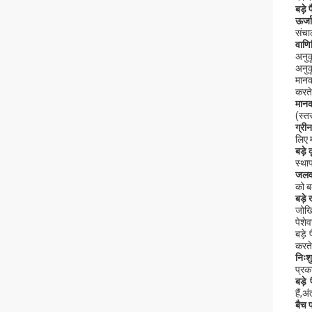
बड़े
ऊर्ज
संचा
वाणि
अनु
अनुक
मानक
करते
मान
(स्त
ग्री
लिए 
बड़े
स्था
जलवा
को ब
बड़े 
जोखि
पेशे
बड़े 
करते
निःश
प्रक
बड़े 
हैं,अ
बैच 