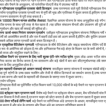
0 पक्षियों के बड़े पैमाने पर गहन प्रजनन और ग्रीनहाउस ऊर्जा-बचत खेती पर ध्यान केंद्रित करते हु
त और पैमाने के अनुकूलन, जो पारंपरिक पोल्ट्री शेड में उपलब्ध नहीं हैंः
वर ग्रीनहाउस प्राकृतिक प्रकाश खेती डिजाइन
: उच्च पारगम्यता वाले यूवी विरोधी ग्रीनहाउस प
र्याप्त प्राकृतिक प्रकाश प्रभावी रूप से मुर्गी की भूख और प्रतिरक्षा में सुधार करता है,कृत्रिम
्रजनन वातावरण से पूरी तरह बचता है।
्य 10000 चिकन मानक अंतरिक्ष लेआउट
: वैज्ञानिक आयाम योजना के साथ अनुकूलित बड़े स्पैन
्टॉक घनत्व के साथ पूरी तरह से मेल खाता है।यह उचित संचालन चैनलों और उपकरण की दूरी को सु
णुशोधन और खाद की सफाई की सुविधा हो।
क्रिय ऊर्जा-बचत निरंतर तापमान प्रदर्शन
: एकीकृत ग्रीनहाउस इन्सुलेशन संरचना निष्क्रिय गर्मी
गर्मी को अवशोषित करती है और रात में बाहरी ठंडी हवा को अलग करती है,हीटिंग और कूलिंग उपकर
सबसे अधिक लागत प्रभावी ऊर्जा-बचत डिजाइन है।
 प्राकृतिक वेंटिलेशन प्रणाली
: ग्रीनहाउस के शीर्ष वेंटिलेशन और साइड समायोज्य रोलिंग पर्द
 रूप से अमोनिया को छोड़ता है,नम और हानिकारक गैस बड़े क्षेत्र के चिकन घर के सभी कोनों में, 
को ताजा और संतुलित रखने के लिए।
घकालिक पैमाने पर प्रजनन के लिए भारी शुल्क एंटी-जंग स्टील फ्रेम
: मुख्य लोड-असर स्टील संर
िया कटाव का विरोध करता है,नम वातावरण और बड़े खेतों में बार-बार कीटाणुशोधनयह लंबे सम
लन के लिए अनुकूलित होता है।
ृत महामारी रोकथाम एवं आसान सफाई संरचना
: सरलीकृत समग्र संरचना में स्वच्छता संबंधी कोई मृ
 यह पूर्ण श्रेणी के उच्च दबाव फ्लशिंग और तेजी से सीवेज डिस्चार्ज का समर्थन करता है,उच्च घ
से कम करना और फार्म के महामारी की रोकथाम के समग्र स्तर में सुधार करना।
्रयोग परिदृश्य
्रीनहाउस शैली का पूर्वनिर्मित स्टील चिकन फार्म 10,000 पक्षियों के बड़े पैमाने पर गहन प्रजनन क
करता हैः
0 ब्रोइलर गहन प्रजनन फार्म
: विशेष बड़े पैमाने पर ब्रोइलर मोचन आधार, बैच परिसंचारी म
इलर विकास में तेजी लाता है,प्रजनन चक्र को छोटा करता है और बैच प्रजनन दक्षता में सुधार करता
 लेयर स्टैंडर्ड लेगिंग फार्म
: बड़े पैमाने पर वाणिज्यिक अंडे उत्पादन के आधार, मानकीकृत परत प्र
म करता है,और झुंड के लगातार और स्थिर अंडे का उत्पादन सुनिश्चित करता है.