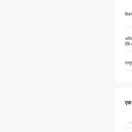
बिक्र
अधि
(lb.
प्रम
एक स