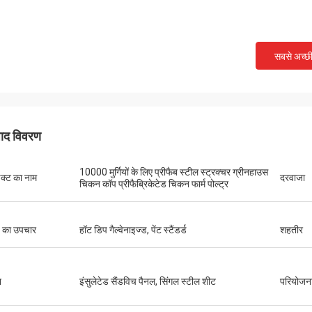
सबसे अच्छ
पाद विवरण
10000 मुर्गियों के लिए प्रीफैब स्टील स्ट्रक्चर ग्रीनहाउस
डक्ट का नाम
दरवाजा
चिकन कॉप प्रीफैब्रिकेटेड चिकन फार्म पोल्ट्र
 का उपचार
हॉट डिप गैल्वेनाइज्ड, पेंट स्टैंडर्ड
शहतीर
न
इंसुलेटेड सैंडविच पैनल, सिंगल स्टील शीट
परियोजना