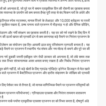
ए, इस पूर्वनिर्मित चिकन फार्म में प्रकाश व्यवस्था में अनन्य अंतर फायदे हैं,ऊर्जा
ैनलों को अपनाता है, जो पूरे घर में समान प्राकृतिक दिन की रोशनी का एहसास करता
 प्रकाश व्यवस्था के उपयोग को कम करता हैयह पूरी तरह से बंद चिकन घरों के अंधेरे और
 इंटीग्रल स्पेस स्ट्रक्चर, मानक पिंजरे के लेआउट और 10,000 ब्रोइलर या परतों
रक्षित रखता है, उच्च घनत्व वाले प्रजनन में भीड़भाड़ न हो और दैनिक फ़ीडिंग,
 भंडारण और गर्मी संरक्षण का एहसास करती है। यह घर को गर्म रखने के लिए दिन में
ण की ऊर्जा खपत को प्रभावी ढंग से कम करनायह बड़े पैमाने पर निरंतर प्रजनन के
े वेंटिलेशन का संयोजन एक त्रि-आयामी ढाल वायु परिसंचरण प्रणाली बनाता है। यह
बड़े पैमाने पर प्रजनन में स्थानीय गंध संचय और नम मोल्ड से बचने और पूरे घर की
चना गर्म डुबकी जस्ती एकीकृत जंग रोधी उपचार को अपनाता है, जो लंबे समय तक
य तक स्थिर संरचनात्मक असर क्षमता बनाए रखता है और निर्बाध निरंतर प्रजनन
त कोने नहीं हैं, जो बड़े खेतों के लिए ग्राउंड ग्रेडिएंट ड्रेनेज डिजाइन से मेल खाते
नत्व वाले प्रजनन में बैक्टीरियल प्रजनन और क्रॉस संक्रमण के जोखिम को प्रभावी
े लिए पेशेवर रूप से तैनात है, जो मानक वाणिज्यिक पैमाने पर प्रजनन परिदृश्यों को
ांस चिकन प्रजनन परियोजनाएं। ग्रीनहाउस प्रकाश और निरंतर तापमान वातावरण
 है.
जनन पार्क पर्याप्त प्राकृतिक प्रकाश प्रजनन दर को स्थिर करता है, दोषपूर्ण अंडे