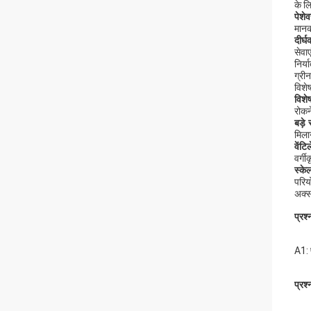
के ल
पेशेव
मानक
दीर्
सेवा
निर्
ग्री
विशेष
विशे
रोकन
बड़े
मिला
वेंटि
वर्ग
स्के
परिय
अक्सर
प्रश
A1: 
प्रश